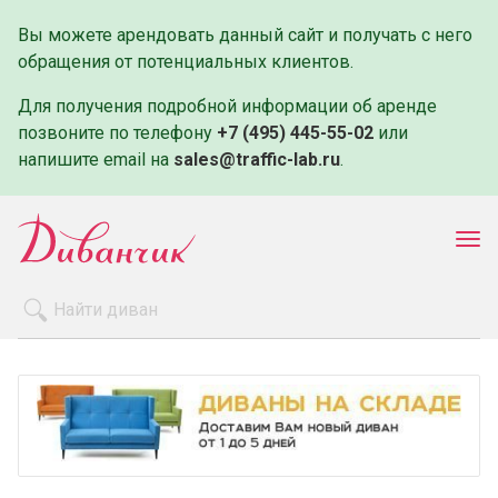
Вы можете арендовать данный сайт и получать с него
обращения от потенциальных клиентов.
Для получения подробной информации об аренде
позвоните по телефону
+7 (495) 445-55-02
или
напишите email на
sales@traffic-lab.ru
.
Пок
ме
Распродажа
Производители
Как заказать
Оплата и доставка
Контакты