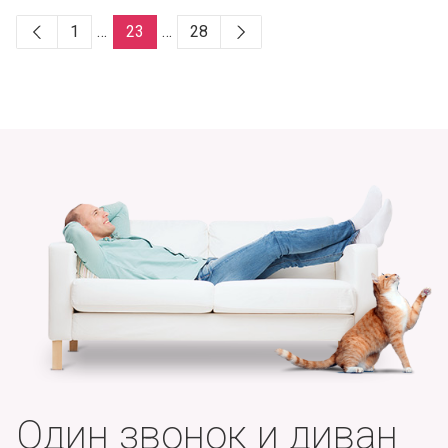
1
…
23
…
28
Один звонок и диван