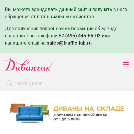
Вы можете арендовать данный сайт и получать с него
обращения от потенциальных клиентов.
Для получения подробной информации об аренде
позвоните по телефону
+7 (495) 445-55-02
или
напишите email на
sales@traffic-lab.ru
.
Пок
ме
Распродажа
Производители
Как заказать
Оплата и доставка
Контакты