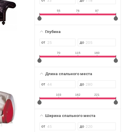
55
76
97
Глубина
70
115
160
Длина спального места
103
162
221
Ширина спального места