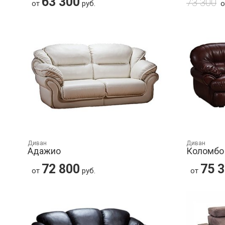
63 300
73 300
от
руб.
Диван
Диван
Адажио
Коломбо
72 800
75 
от
руб.
от