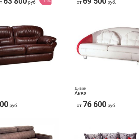
63 800
69 500
-13%
от
руб.
от
руб.
Диван
Аква
300
76 600
руб.
от
руб.