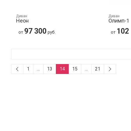
Диван
Диван
Неон
Олимп-1
97 300
102
от
руб.
от
1
…
13
14
15
…
21