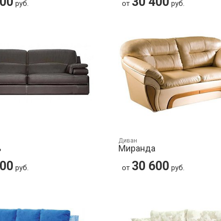
400
30 400
руб.
от
руб.
Диван
ь
Миранда
500
30 600
руб.
от
руб.