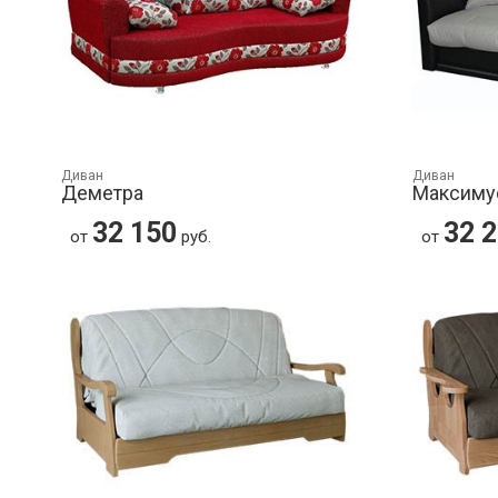
Диван
Диван
Деметра
Максиму
32 150
32 
от
руб.
от