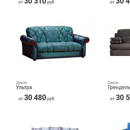
30 310
30 
от
руб.
от
Диван
Диван
Ультра
Грендел
30 480
30 
от
руб.
от