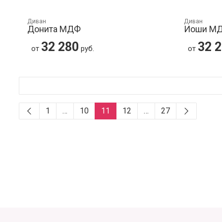
Диван
Диван
Донита МДФ
Иоши М
32 280
32 
от
руб.
от
1
…
10
11
12
…
27