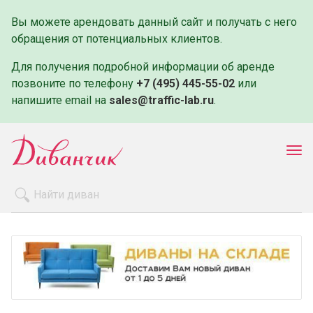
Вы можете арендовать данный сайт и получать с него
обращения от потенциальных клиентов.
Для получения подробной информации об аренде
позвоните по телефону
+7 (495) 445-55-02
или
напишите email на
sales@traffic-lab.ru
.
Пок
ме
Распродажа
Производители
Как заказать
Оплата и доставка
Контакты