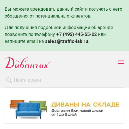
Вы можете арендовать данный сайт и получать с него
обращения от потенциальных клиентов.
Для получения подробной информации об аренде
позвоните по телефону
+7 (495) 445-55-02
или
напишите email на
sales@traffic-lab.ru
.
Пок
ме
Распродажа
Производители
Как заказать
Оплата и доставка
Контакты