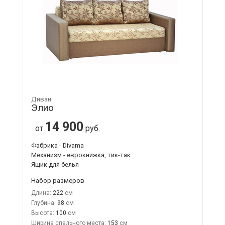
Диван
Элио
14 900
от
руб.
Фабрика - Divama
Механизм - еврокнижка, тик-так
Ящик для белья
Набор размеров
Длина:
222
Глубина:
98
Высота:
100
Ширина спального места:
153