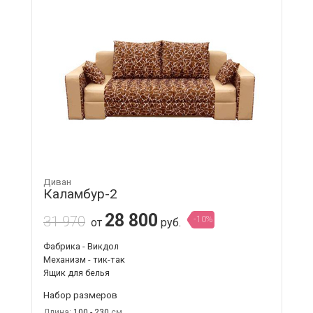
Диван
Каламбур-2
28 800
31 970
-10%
от
руб.
Фабрика - Викдол
Механизм - тик-так
Ящик для белья
Набор размеров
Длина:
100 - 230