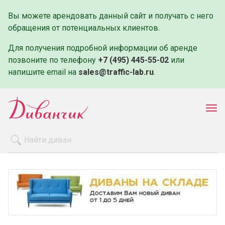
Вы можете арендовать данный сайт и получать с него
обращения от потенциальных клиентов.
Для получения подробной информации об аренде
позвоните по телефону
+7 (495) 445-55-02
или
напишите email на
sales@traffic-lab.ru
.
Пок
ме
Распродажа
Производители
Как заказать
Оплата и доставка
Контакты