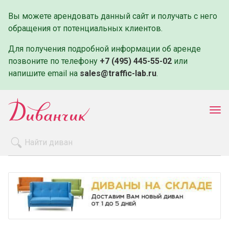
Вы можете арендовать данный сайт и получать с него
обращения от потенциальных клиентов.
Для получения подробной информации об аренде
позвоните по телефону
+7 (495) 445-55-02
или
напишите email на
sales@traffic-lab.ru
.
Пок
ме
Распродажа
Производители
Как заказать
Оплата и доставка
Контакты