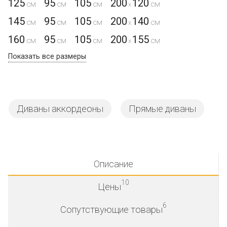
125
95
105
200
120
x
145
95
105
200
140
x
160
95
105
200
155
x
Показать все размеры
Диваны аккордеоны
Прямые диваны
Описание
10
Цены
6
Сопутствующие товары