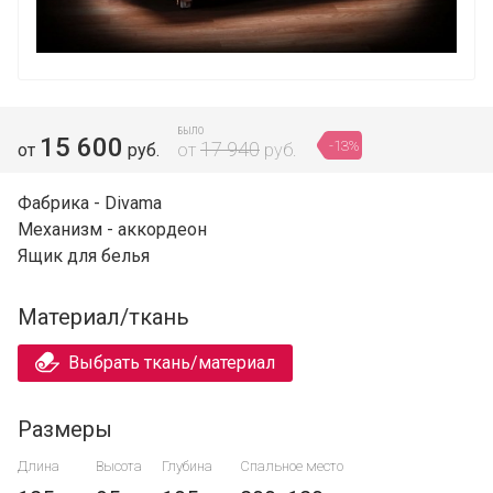
БЫЛО
15 600
-13%
17 940
от
руб.
от
руб.
Фабрика - Divama
Механизм - аккордеон
Ящик для белья
Материал/ткань
Выбрать ткань/материал
Размеры
Длина
Высота
Глубина
Спальное место