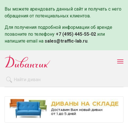
Вы можете арендовать данный сайт и получать с него
обращения от потенциальных клиентов.
Для получения подробной информации об аренде
позвоните по телефону
+7 (495) 445-55-02
или
напишите email на
sales@traffic-lab.ru
.
Пок
ме
Распродажа
Производители
Как заказать
Оплата и доставка
Контакты