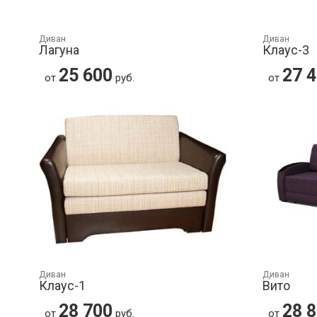
Диван
Диван
Лагуна
Клаус-3
25 600
27 
от
руб.
от
Диван
Диван
Клаус-1
Вито
28 700
28 
от
руб.
от