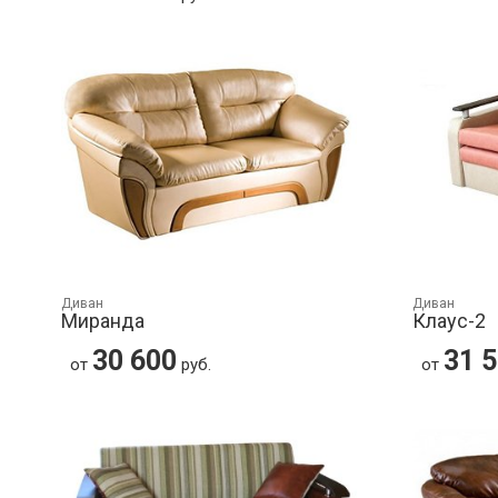
Диван
Диван
Миранда
Клаус-2
30 600
31 
от
руб.
от