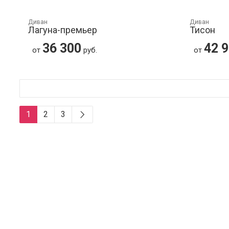
Диван
Диван
Лагуна-премьер
Тисон
36 300
42 
от
руб.
от
1
2
3