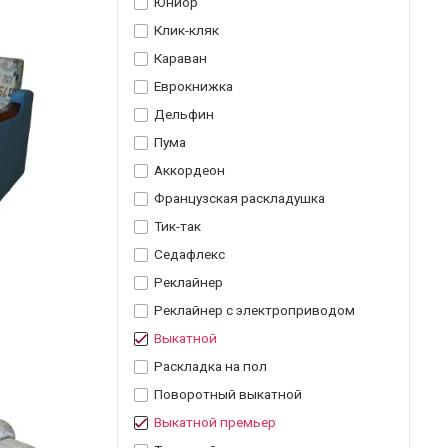
Юниор
Клик-кляк
Караван
Еврокнижка
Дельфин
Пума
Аккордеон
Французская раскладушка
Тик-так
Седафлекс
Реклайнер
Реклайнер с электроприводом
Выкатной
Раскладка на пол
Поворотный выкатной
Выкатной премьер