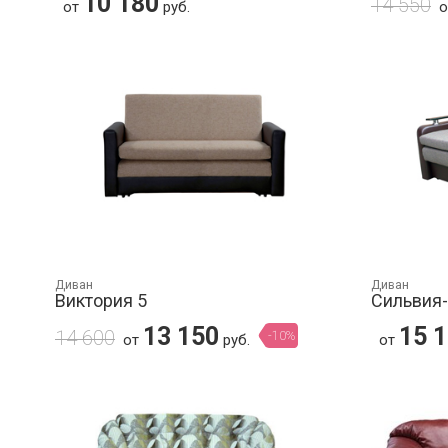
10 180
14 550
от
руб.
Диван
Диван
Виктория 5
Сильвия
13 150
15 
14 600
-10%
от
руб.
от