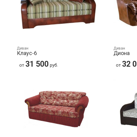
Диван
Диван
Клаус-6
Диона
31 500
32 
от
руб.
от