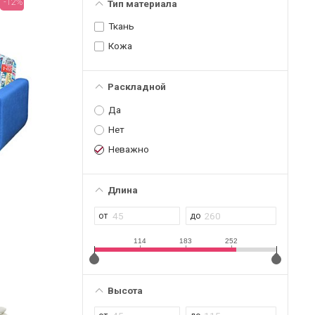
-12%
Тип материала
Ткань
Кожа
Раскладной
Да
Нет
Неважно
Длина
114
183
252
Высота