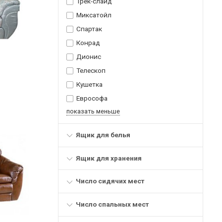
Трек-слайд
Миксатойл
Спартак
Конрад
Дионис
Телескоп
Кушетка
Еврософа
показать меньше
Ящик для белья
Ящик для хранения
Число сидячих мест
Число спальных мест