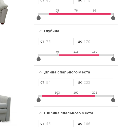
55
76
97
Глубина
70
115
160
Длина спального места
103
162
221
Ширина спального места