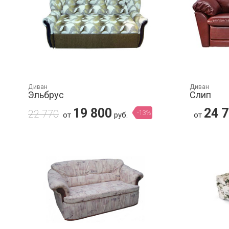
Диван
Диван
Эльбрус
Слип
19 800
24 
22 770
-13%
от
руб.
от