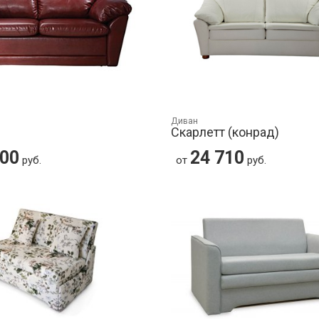
Диван
Скарлетт (конрад)
700
24 710
руб.
от
руб.