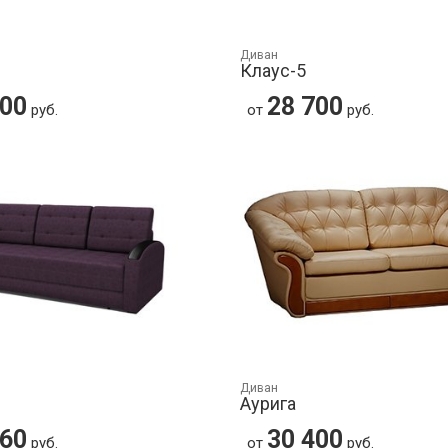
Диван
Клаус-5
400
28 700
руб.
от
руб.
Диван
Аурига
860
30 400
руб.
от
руб.