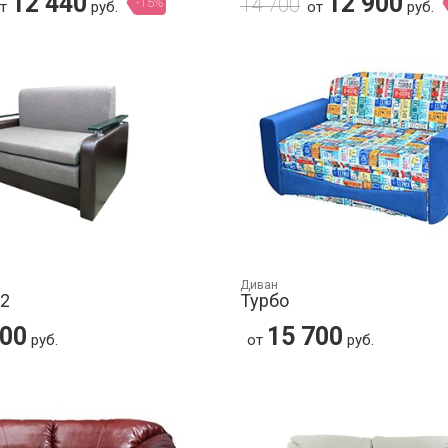
12 440
12 900
14 700
-15%
от
руб.
от
руб.
Диван
-2
Турбо
100
15 700
руб.
от
руб.