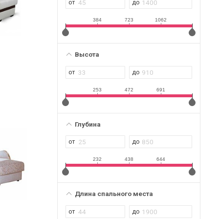
384
723
1062
Высота
253
472
691
Глубина
232
438
644
Длина спального места