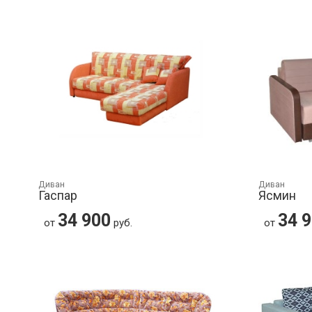
Диван
Диван
Гаспар
Ясмин
34 900
34 
от
руб.
от