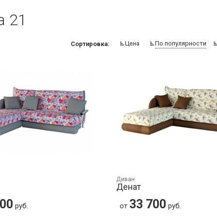
а 21
Цена
По популярности
Сортировка:
Диван
Денат
600
33 700
руб.
от
руб.