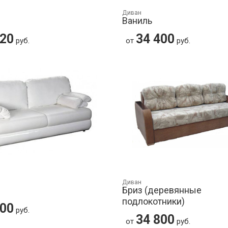
Диван
Ваниль
320
34 400
руб.
от
руб.
Диван
Бриз (деревянные
подлокотники)
600
руб.
34 800
от
руб.