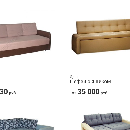
Диван
Цефей с ящиком
930
35 000
руб.
от
руб.