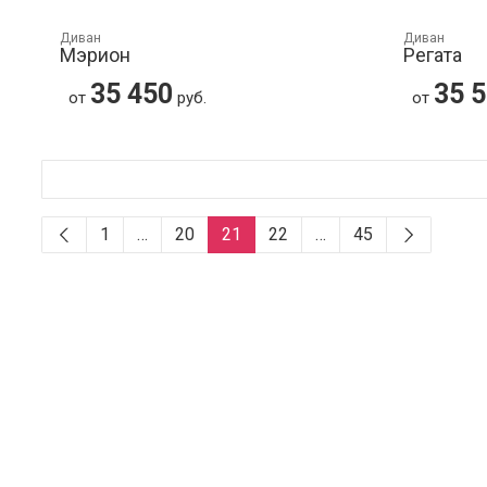
Диван
Диван
Мэрион
Регата
35 450
35 
от
руб.
от
1
…
20
21
22
…
45