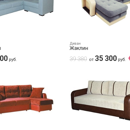
Диван
н
Жаклин
200
35 300
39 380
руб.
от
руб.