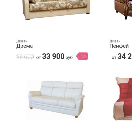
Диван
Диван
Дрема
Пенфей
33 900
34 
38 600
-12%
от
руб.
от