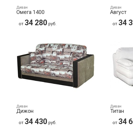
Диван
Диван
Омега 1400
Август
34 280
34 
от
руб.
от
Диван
Диван
Дижон
Титан
34 430
34 
от
руб.
от