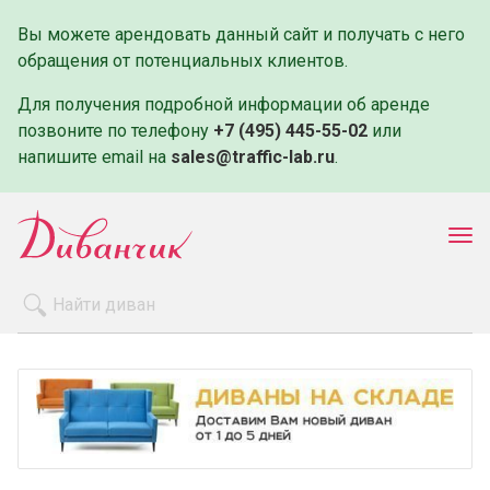
Вы можете арендовать данный сайт и получать с него
обращения от потенциальных клиентов.
Для получения подробной информации об аренде
позвоните по телефону
+7 (495) 445-55-02
или
напишите email на
sales@traffic-lab.ru
.
Пок
ме
Распродажа
Производители
Как заказать
Оплата и доставка
Контакты