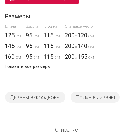
Размеры
Длина
Высота
Глубина
Спальное место
125
95
115
200
120
x
145
95
115
200
140
x
160
95
115
200
155
x
Показать все размеры
Диваны аккордеоны
Прямые диваны
Описание