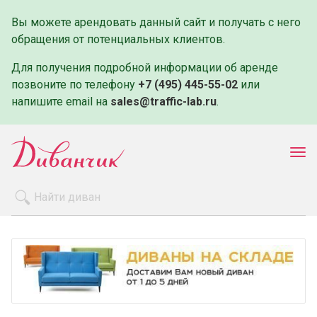
Вы можете арендовать данный сайт и получать с него
обращения от потенциальных клиентов.
Для получения подробной информации об аренде
позвоните по телефону
+7 (495) 445-55-02
или
напишите email на
sales@traffic-lab.ru
.
Пок
ме
Распродажа
Производители
Как заказать
Оплата и доставка
Контакты