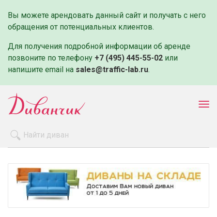
Вы можете арендовать данный сайт и получать с него
обращения от потенциальных клиентов.
Для получения подробной информации об аренде
позвоните по телефону
+7 (495) 445-55-02
или
напишите email на
sales@traffic-lab.ru
.
Пок
ме
Распродажа
Производители
Как заказать
Оплата и доставка
Контакты