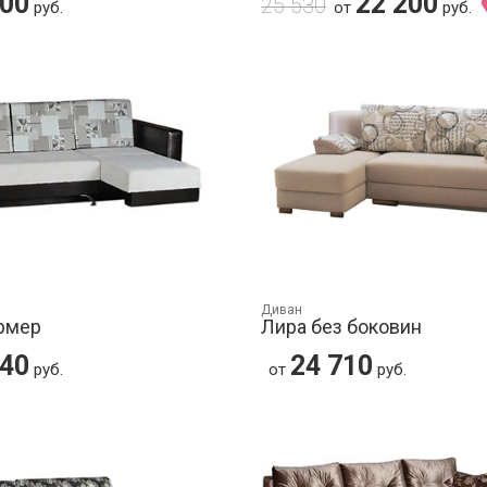
400
22 200
25 530
руб.
от
руб.
Диван
рмер
Лира без боковин
640
24 710
руб.
от
руб.