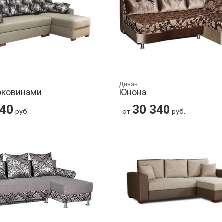
Диван
оковинами
Юнона
140
30 340
руб.
от
руб.