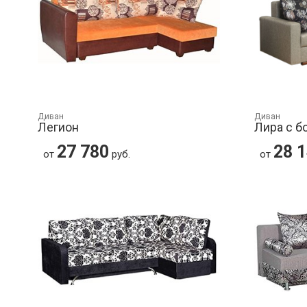
Диван
Диван
Легион
Лира с б
27 780
28 
от
руб.
от