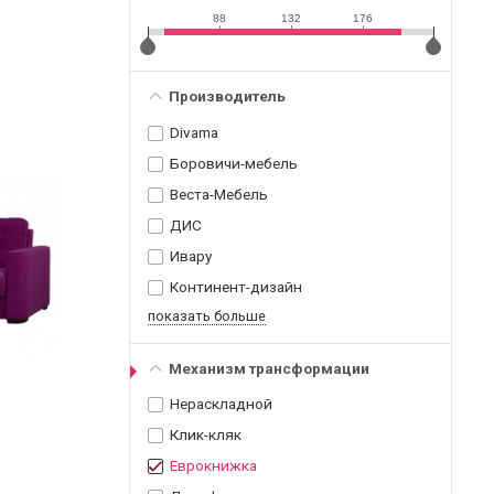
88
132
176
Производитель
Divama
Боровичи-мебель
Веста-Мебель
ДИС
Ивару
Континент-дизайн
показать больше
Механизм трансформации
Нераскладной
Клик-кляк
Еврокнижка