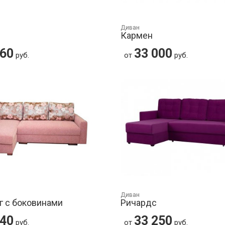
Диван
Кармен
360
33 000
руб.
от
руб.
Диван
г с боковинами
Ричардс
140
33 250
руб.
от
руб.