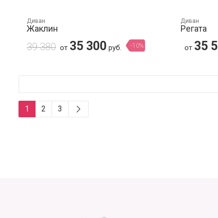
Диван
Диван
Жаклин
Регата
35 300
35 
39 380
-10%
от
руб.
от
1
2
3