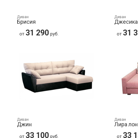
Диван
Диван
Брисия
Джесика
31 290
31 
от
руб.
от
Диван
Диван
Джин
Лира лон
33 100
33 
от
руб.
от