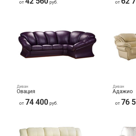
42 560
62 
от
руб.
от
Диван
Диван
Овация
Адажио
74 400
76 
от
руб.
от