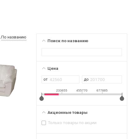
По названию
Поиск по названию
Цена
233655
455770
677885
Акционные товары
Только товары по акции