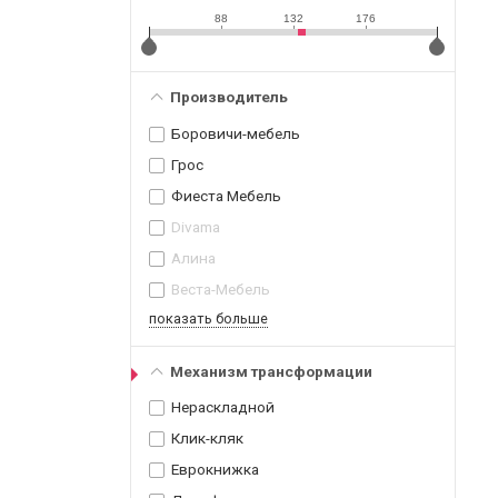
88
132
176
Производитель
Боровичи-мебель
Грос
Фиеста Мебель
Divama
Алина
Веста-Мебель
показать больше
Механизм трансформации
Нераскладной
Клик-кляк
Еврокнижка