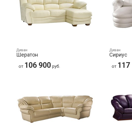
Диван
Диван
Шератон
Сириус
106 900
117
от
руб.
от