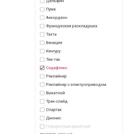
Дельфин
Пума
Аккордеон
Французская раскладушка
Тахта
Венеция
Кенгуру
Тик-так
Седафлекс
Реклайнер
Реклайнер с электроприводом
Выкатной
Трек-слайд
Спартак
Дионис
Поворотный выкатной