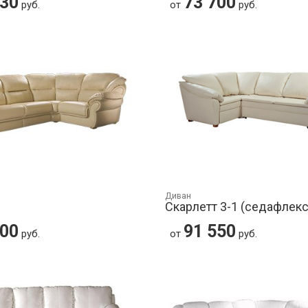
730
73 700
руб.
от
руб.
Диван
Скарлетт 3-1 (седафлекс
500
91 550
руб.
от
руб.