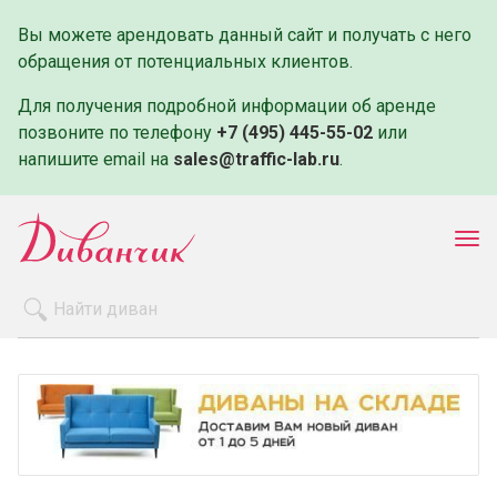
Вы можете арендовать данный сайт и получать с него
обращения от потенциальных клиентов.
Для получения подробной информации об аренде
позвоните по телефону
+7 (495) 445-55-02
или
напишите email на
sales@traffic-lab.ru
.
Пок
ме
Распродажа
Производители
Как заказать
Оплата и доставка
Контакты