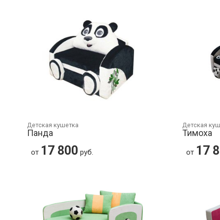
Детская кушетка
Детская ку
Панда
Тимоха
17 800
17 
от
руб.
от