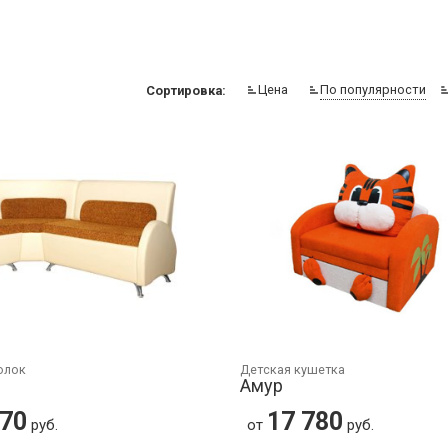
Цена
По популярности
Сортировка:
олок
Детская кушетка
Амур
770
17 780
руб.
от
руб.