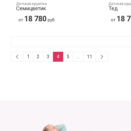
Детская кушетка
Детская ку
Семицветик
Тед
18 780
18 
от
руб.
от
1
2
3
4
5
…
11