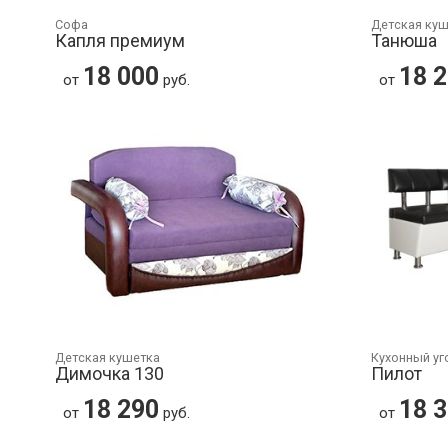
Софа
Детская ку
Капля премиум
Танюша
18 000
18 
от
руб.
от
Детская кушетка
Кухонный уг
Димочка 130
Пилот
18 290
18 
от
руб.
от