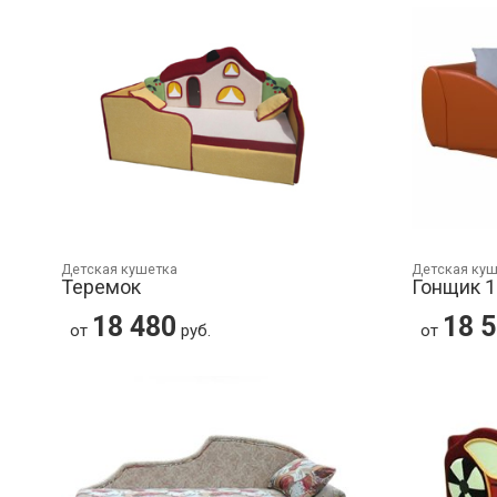
Детская кушетка
Детская ку
Теремок
Гонщик 1
18 480
18 
от
руб.
от