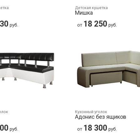
шетка
Детская кушетка
Мишка
230
18 250
руб.
от
руб.
олок
Кухонный уголок
Адонис без ящиков
300
18 300
руб.
от
руб.