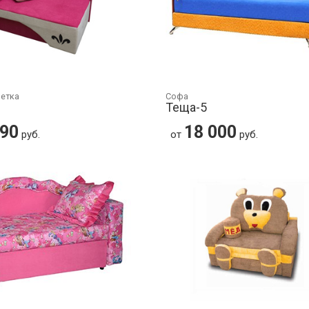
шетка
Софа
Теща-5
990
18 000
руб.
от
руб.