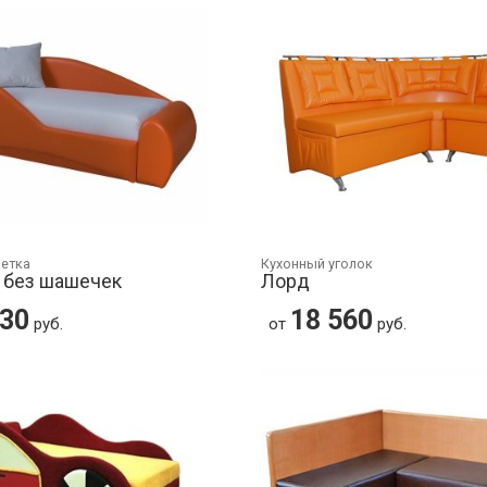
шетка
Кухонный уголок
 без шашечек
Лорд
530
18 560
руб.
от
руб.