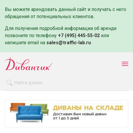
Вы можете арендовать данный сайт и получать с него
обращения от потенциальных клиентов.
Для получения подробной информации об аренде
позвоните по телефону
+7 (495) 445-55-02
или
напишите email на
sales@traffic-lab.ru
.
Пок
ме
Распродажа
Производители
Как заказать
Оплата и доставка
Контакты