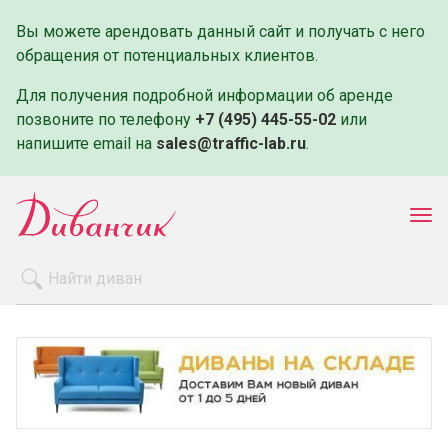
Вы можете арендовать данный сайт и получать с него
обращения от потенциальных клиентов.
Для получения подробной информации об аренде
позвоните по телефону
+7 (495) 445-55-02
или
напишите email на
sales@traffic-lab.ru
.
Пок
ме
Распродажа
Производители
Как заказать
Оплата и доставка
Контакты