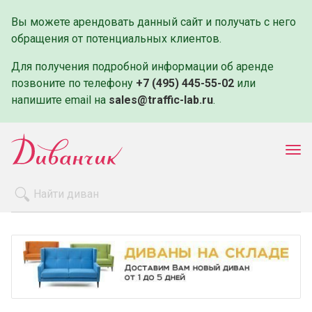
Вы можете арендовать данный сайт и получать с него
обращения от потенциальных клиентов.
Для получения подробной информации об аренде
позвоните по телефону
+7 (495) 445-55-02
или
напишите email на
sales@traffic-lab.ru
.
Пок
ме
Распродажа
Производители
Как заказать
Оплата и доставка
Контакты