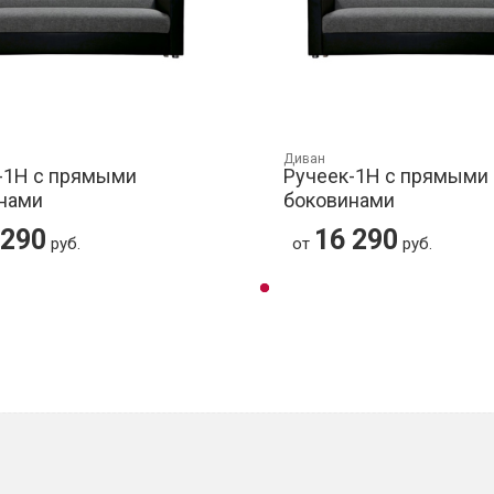
Диван
-1Н с прямыми
Ручеек-1Н с прямыми
нами
боковинами
 290
16 290
руб.
от
руб.