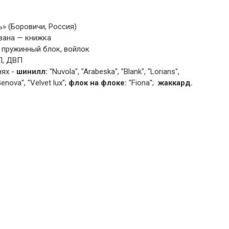
» (Боровичи, Россия)
вана — книжка
 пружинный блок, войлок
П, ДВП
нях -
шинилл:
"Nuvola", "Arabeska", "Blank", "Lorians",
Genova", "Velvet lux";
флок на флоке:
"Fiona";
жаккард.