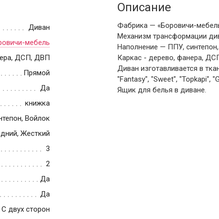
Описание
Фабрика — «Боровичи-мебель
Диван
Механизм трансформации ди
ровичи-мебель
Наполнение — ППУ, синтепон,
нера, ДСП, ДВП
Каркас - дерево, фанера, ДС
Диван изготавливается в тка
Прямой
"Fantasy", "Sweet", "Topkapi", "
Да
Ящик для белья в диване.
книжка
нтепон, Войлок
дний, Жесткий
3
2
Да
Да
С двух сторон