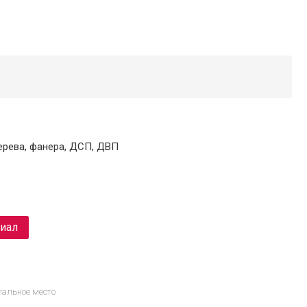
ерева, фанера, ДСП, ДВП
риал
пальное место