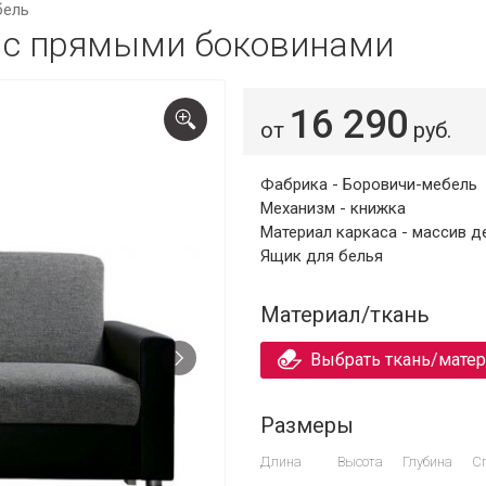
бель
» с прямыми боковинами
16 290
от
руб.
Фабрика - Боровичи-мебель
Механизм - книжка
Материал каркаса - массив д
Ящик для белья
Материал/ткань
Выбрать ткань/мате
Размеры
Длина
Высота
Глубина
С