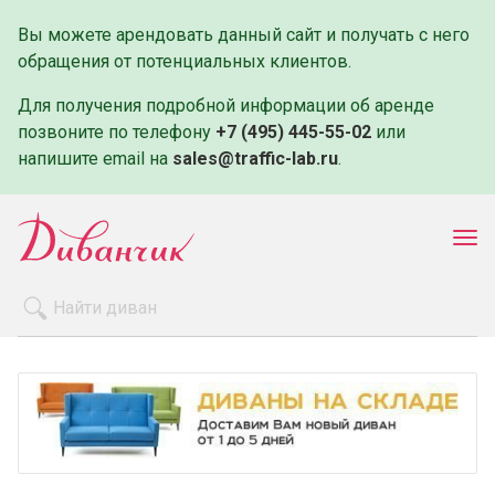
Вы можете арендовать данный сайт и получать с него
обращения от потенциальных клиентов.
Для получения подробной информации об аренде
позвоните по телефону
+7 (495) 445-55-02
или
напишите email на
sales@traffic-lab.ru
.
Пок
ме
Распродажа
Производители
Как заказать
Оплата и доставка
Контакты