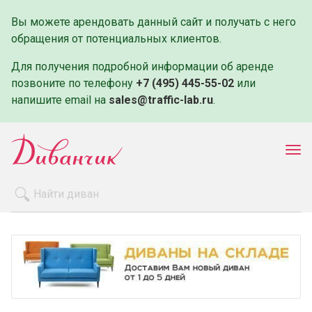
Вы можете арендовать данный сайт и получать с него
обращения от потенциальных клиентов.
Для получения подробной информации об аренде
позвоните по телефону
+7 (495) 445-55-02
или
напишите email на
sales@traffic-lab.ru
.
Пок
ме
Распродажа
Производители
Как заказать
Оплата и доставка
Контакты