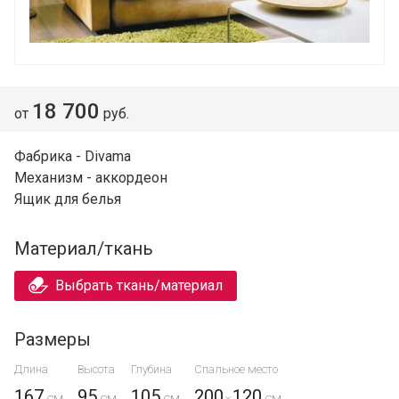
18 700
от
руб.
Фабрика - Divama
Механизм - аккордеон
Ящик для белья
Материал/ткань
Выбрать ткань/материал
Размеры
Длина
Высота
Глубина
Спальное место
167
95
105
200
120
x