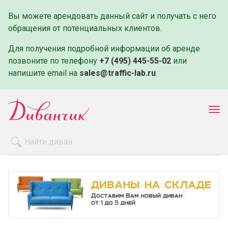
Вы можете арендовать данный сайт и получать с него
обращения от потенциальных клиентов.
Для получения подробной информации об аренде
позвоните по телефону
+7 (495) 445-55-02
или
напишите email на
sales@traffic-lab.ru
.
Пок
ме
Распродажа
Производители
Как заказать
Оплата и доставка
Контакты