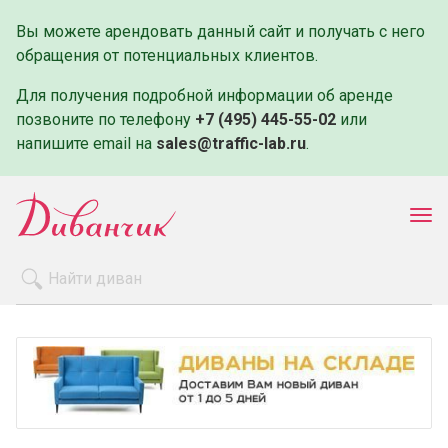
Вы можете арендовать данный сайт и получать с него
обращения от потенциальных клиентов.
Для получения подробной информации об аренде
позвоните по телефону
+7 (495) 445-55-02
или
напишите email на
sales@traffic-lab.ru
.
Пок
ме
Распродажа
Производители
Как заказать
Оплата и доставка
Контакты