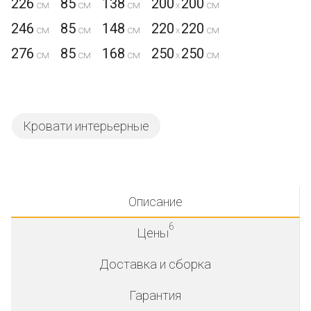
226
85
138
200
200
x
246
85
148
220
220
x
276
85
168
250
250
x
Кровати интерьерные
Описание
6
Цены
Доставка и сборка
Гарантия