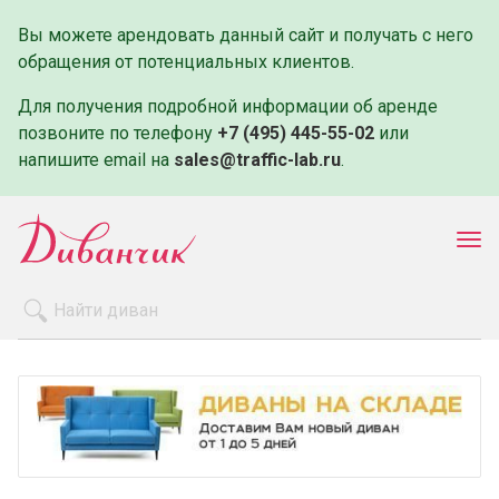
Вы можете арендовать данный сайт и получать с него
обращения от потенциальных клиентов.
Для получения подробной информации об аренде
позвоните по телефону
+7 (495) 445-55-02
или
напишите email на
sales@traffic-lab.ru
.
Пок
ме
Распродажа
Производители
Как заказать
Оплата и доставка
Контакты