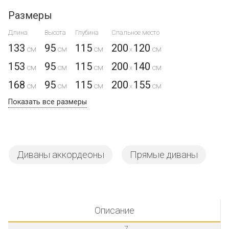
Размеры
Длина
Высота
Глубина
Спальное место
133
95
115
200
120
x
153
95
115
200
140
x
168
95
115
200
155
x
Показать все размеры
Диваны аккордеоны
Прямые диваны
Описание
7