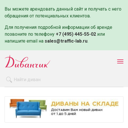
Вы можете арендовать данный сайт и получать с него
обращения от потенциальных клиентов.
Для получения подробной информации об аренде
позвоните по телефону
+7 (495) 445-55-02
или
напишите email на
sales@traffic-lab.ru
.
Пок
ме
Распродажа
Производители
Как заказать
Оплата и доставка
Контакты