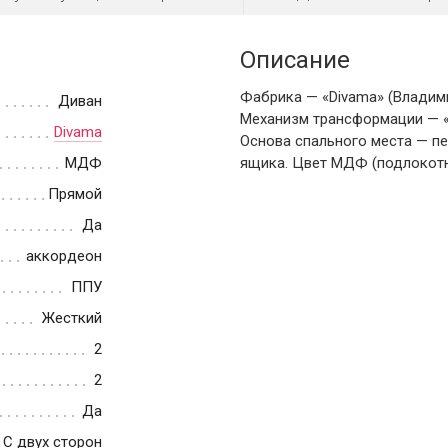
Описание
Фабрика — «Divama» (Владими
Диван
Механизм трансформации — 
Divama
Основа спального места — пе
МДФ
ящика. Цвет МДФ (подлокотни
Прямой
Да
аккордеон
ППУ
Жесткий
2
2
Да
С двух сторон