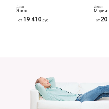
Диван
Диван
Этюд
Мария-
19 410
20
от
руб.
от