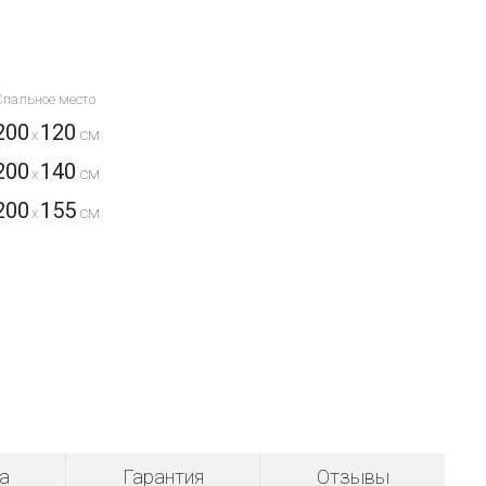
Спальное место
200
120
x
200
140
x
200
155
x
а
Гарантия
Отзывы