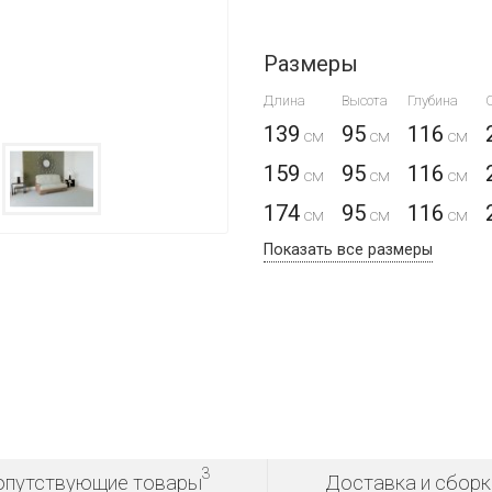
Размеры
Длина
Высота
Глубина
139
95
116
159
95
116
174
95
116
Показать все размеры
3
опутствующие товары
Доставка и сборк