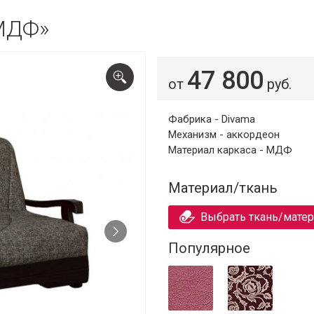
МДФ»
47 800
от
руб.
Фабрика - Divama
Механизм - аккордеон
Материал каркаса - МДФ
Материал/ткань
Выбрать ткань/мате
Популярное