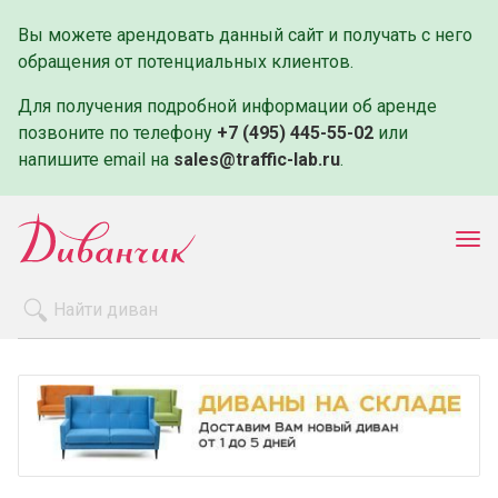
Вы можете арендовать данный сайт и получать с него
обращения от потенциальных клиентов.
Для получения подробной информации об аренде
позвоните по телефону
+7 (495) 445-55-02
или
напишите email на
sales@traffic-lab.ru
.
Пок
ме
Распродажа
Производители
Как заказать
Оплата и доставка
Контакты