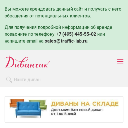
Вы можете арендовать данный сайт и получать с него
обращения от потенциальных клиентов.
Для получения подробной информации об аренде
позвоните по телефону
+7 (495) 445-55-02
или
напишите email на
sales@traffic-lab.ru
.
Пок
ме
Распродажа
Производители
Как заказать
Оплата и доставка
Контакты