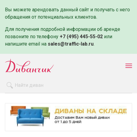
Вы можете арендовать данный сайт и получать с него
обращения от потенциальных клиентов.
Для получения подробной информации об аренде
позвоните по телефону
+7 (495) 445-55-02
или
напишите email на
sales@traffic-lab.ru
.
Пок
ме
Распродажа
Производители
Как заказать
Оплата и доставка
Контакты