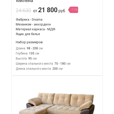
Милена
21 800
24 630
-11%
от
руб.
Фабрика - Divama
Механизм - аккордеон
Материал каркаса - МДФ
Ящик для белья
Набор размеров
Длина:
98 - 208
Глубина:
105
Высота:
95
Ширина спального места:
70 - 180
Длина спального места:
200