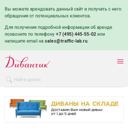
Вы можете арендовать данный сайт и получать с него
обращения от потенциальных клиентов.
Для получения подробной информации об аренде
позвоните по телефону
+7 (495) 445-55-02
или
напишите email на
sales@traffic-lab.ru
.
Пок
ме
Распродажа
Производители
Как заказать
Оплата и доставка
Контакты