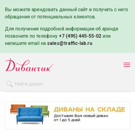
Вы можете арендовать данный сайт и получать с него
обращения от потенциальных клиентов.
Для получения подробной информации об аренде
позвоните по телефону
+7 (495) 445-55-02
или
напишите email на
sales@traffic-lab.ru
.
Пок
ме
Распродажа
Производители
Как заказать
Оплата и доставка
Контакты