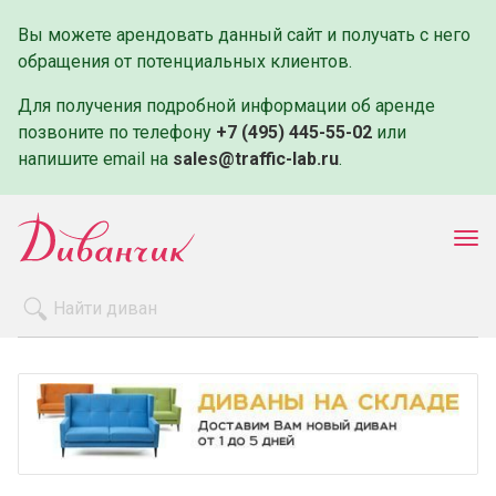
Вы можете арендовать данный сайт и получать с него
обращения от потенциальных клиентов.
Для получения подробной информации об аренде
позвоните по телефону
+7 (495) 445-55-02
или
напишите email на
sales@traffic-lab.ru
.
Пок
ме
Распродажа
Производители
Как заказать
Оплата и доставка
Контакты