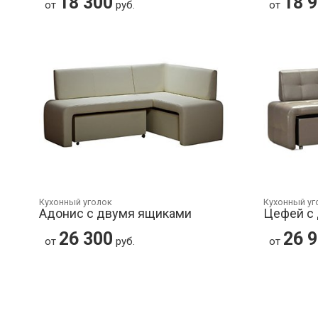
18 300
18 
от
руб.
от
Кухонный уголок
Кухонный уг
Адонис с двумя ящиками
Цефей с
26 300
26 
от
руб.
от