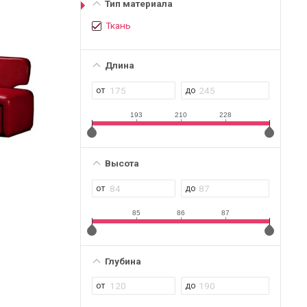
Тип материала
Ткань
Длина
193
210
228
Высота
85
86
87
Глубина