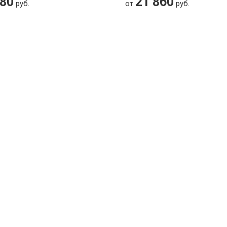
880
21 860
руб.
от
руб.