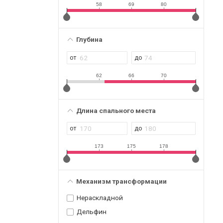
58
69
80
Глубина
62
66
70
Длина спального места
173
175
178
Механизм трансформации
Нераскладной
Дельфин