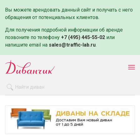
Вы можете арендовать данный сайт и получать с него
обращения от потенциальных клиентов.
Для получения подробной информации об аренде
позвоните по телефону
+7 (495) 445-55-02
или
напишите email на
sales@traffic-lab.ru
.
Пок
ме
Распродажа
Производители
Как заказать
Оплата и доставка
Контакты