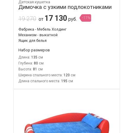
Детская кушетка
Димочка с узкими подлокотниками
17 130
19 270
-11%
от
руб.
Фабрика - Мебель Холдинг
Механизм - выкатной
Ящик для белья
Набор размеров
Длина:
135
Глубина:
80
Высота:
81
Ширина спального места:
120
Длина спального места:
195