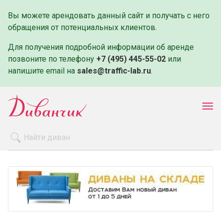
Вы можете арендовать данный сайт и получать с него
обращения от потенциальных клиентов.
Для получения подробной информации об аренде
позвоните по телефону
+7 (495) 445-55-02
или
напишите email на
sales@traffic-lab.ru
.
Пок
ме
Распродажа
Производители
Как заказать
Оплата и доставка
Контакты