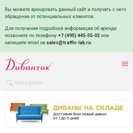
Вы можете арендовать данный сайт и получать с него
обращения от потенциальных клиентов.
Для получения подробной информации об аренде
позвоните по телефону
+7 (495) 445-55-02
или
напишите email на
sales@traffic-lab.ru
.
Пок
ме
Распродажа
Производители
Как заказать
Оплата и доставка
Контакты