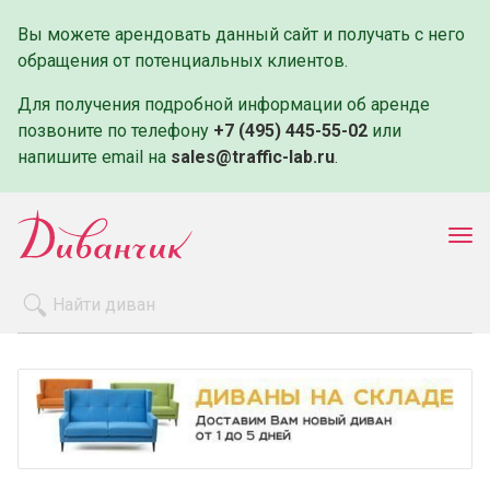
Вы можете арендовать данный сайт и получать с него
обращения от потенциальных клиентов.
Для получения подробной информации об аренде
позвоните по телефону
+7 (495) 445-55-02
или
напишите email на
sales@traffic-lab.ru
.
Пок
ме
Распродажа
Производители
Как заказать
Оплата и доставка
Контакты