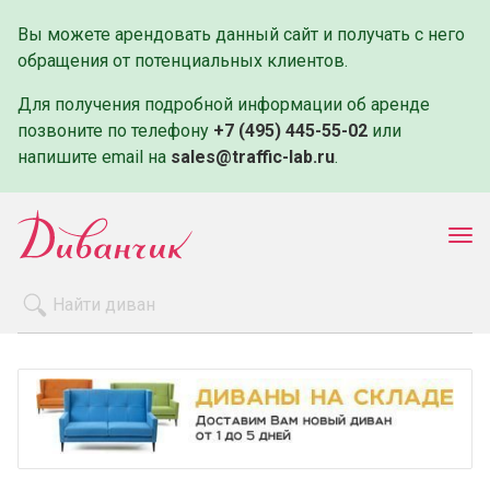
Вы можете арендовать данный сайт и получать с него
обращения от потенциальных клиентов.
Для получения подробной информации об аренде
позвоните по телефону
+7 (495) 445-55-02
или
напишите email на
sales@traffic-lab.ru
.
Пок
ме
Распродажа
Производители
Как заказать
Оплата и доставка
Контакты