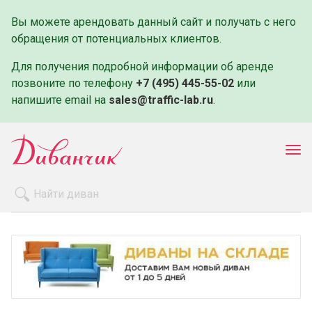
Вы можете арендовать данный сайт и получать с него
обращения от потенциальных клиентов.
Для получения подробной информации об аренде
позвоните по телефону
+7 (495) 445-55-02
или
напишите email на
sales@traffic-lab.ru
.
Пок
ме
Распродажа
Производители
Как заказать
Оплата и доставка
Контакты