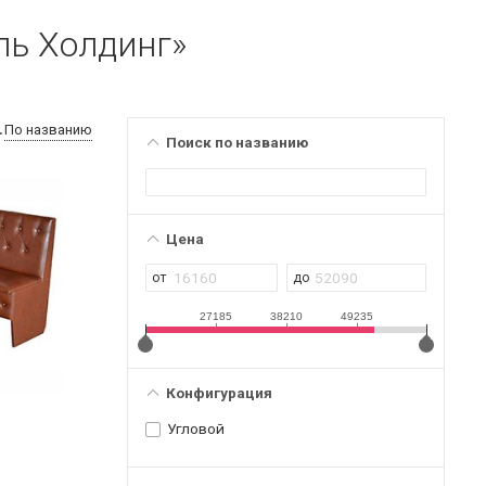
ль Холдинг»
По названию
Поиск по названию
Цена
27185
38210
49235
Конфигурация
Угловой