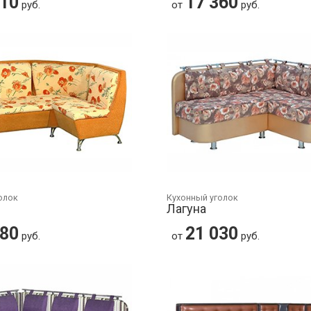
610
17 360
руб.
от
руб.
олок
Кухонный уголок
2
Лагуна
280
21 030
руб.
от
руб.