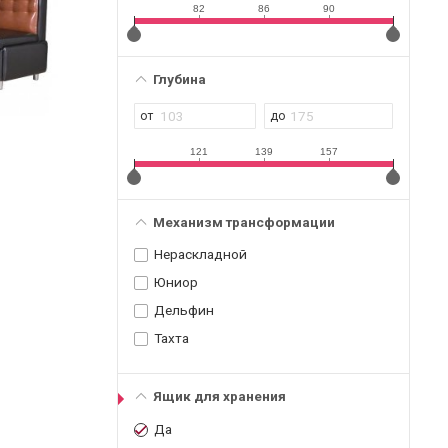
82
86
90
Глубина
121
139
157
Механизм трансформации
Нераскладной
Юниор
Дельфин
Тахта
Ящик для хранения
Да