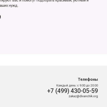
ируют Вас и помогут подобрать красивый, уютный и
аших нужд.
9
Телефоны
Каждый день:
с 9:00 до 20:00
+7 (499) 430-05-59
zakaz@divanchik.org