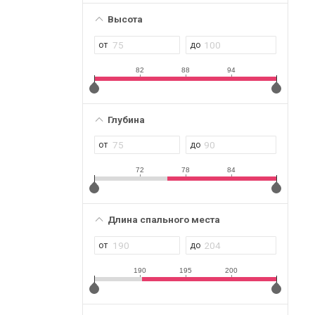
Высота
82
88
94
Глубина
72
78
84
Длина спального места
190
195
200