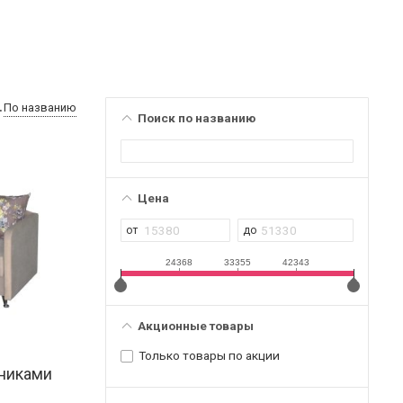
По названию
Поиск по названию
Цена
24368
33355
42343
Акционные товары
Только товары по акции
тниками