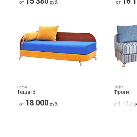
15 380
16 
от
руб.
от
Софа
Софа
Теща-5
Фроги
18 000
24 740
от
руб.