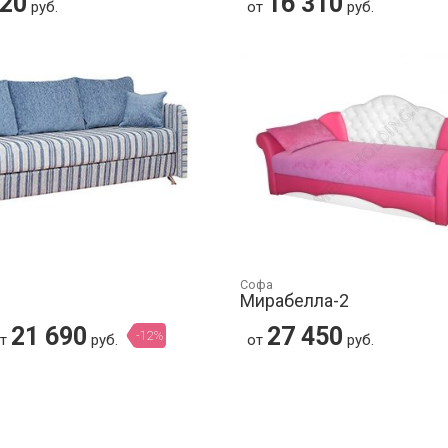
120
16 310
руб.
от
руб.
Софа
Мирабелла-2
21 690
27 450
-12%
от
руб.
от
руб.