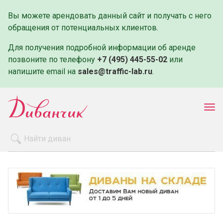
Вы можете арендовать данный сайт и получать с него
обращения от потенциальных клиентов.
Для получения подробной информации об аренде
позвоните по телефону
+7 (495) 445-55-02
или
напишите email на
sales@traffic-lab.ru
.
Пок
ме
Распродажа
Производители
Как заказать
Оплата и доставка
Контакты