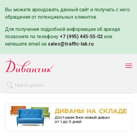
Вы можете арендовать данный сайт и получать с него
обращения от потенциальных клиентов.
Для получения подробной информации об аренде
позвоните по телефону
+7 (495) 445-55-02
или
напишите email на
sales@traffic-lab.ru
.
Пок
ме
Распродажа
Производители
Как заказать
Оплата и доставка
Контакты