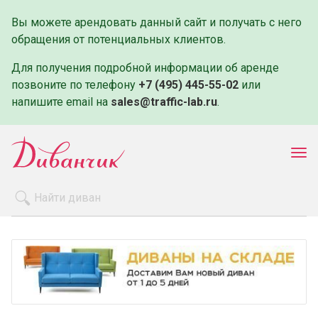
Вы можете арендовать данный сайт и получать с него
обращения от потенциальных клиентов.
Для получения подробной информации об аренде
позвоните по телефону
+7 (495) 445-55-02
или
напишите email на
sales@traffic-lab.ru
.
Пок
ме
Распродажа
Производители
Как заказать
Оплата и доставка
Контакты