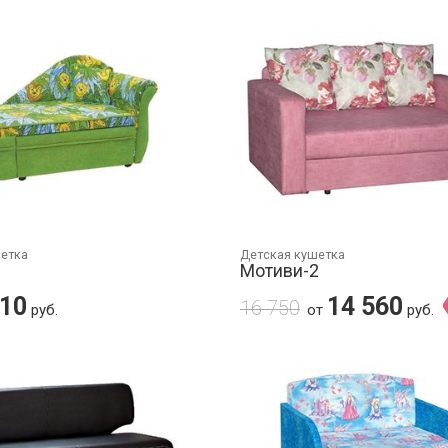
шетка
Детская кушетка
Мотиви-2
510
14 560
16 750
руб.
от
руб.