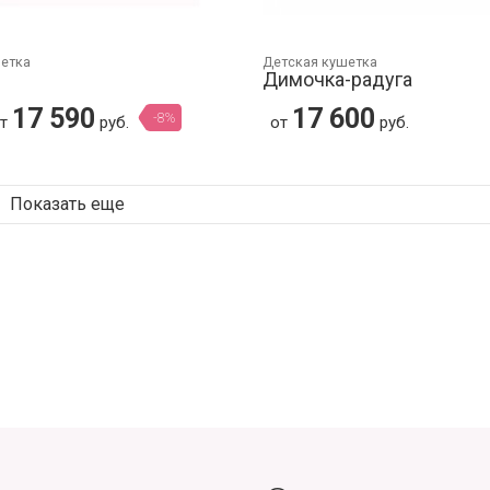
шетка
Детская кушетка
Димочка-радуга
17 590
17 600
-8%
от
руб.
от
руб.
Показать еще