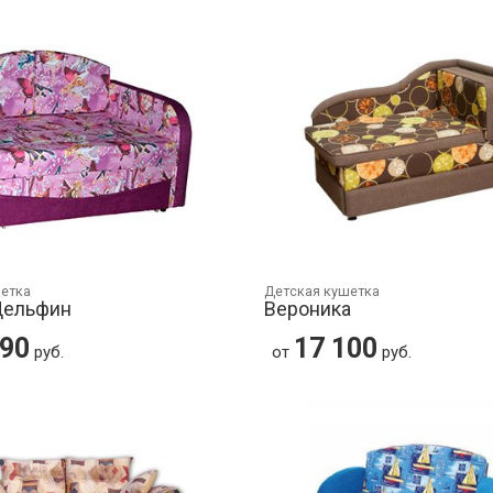
шетка
Детская кушетка
ельфин
Вероника
690
17 100
руб.
от
руб.