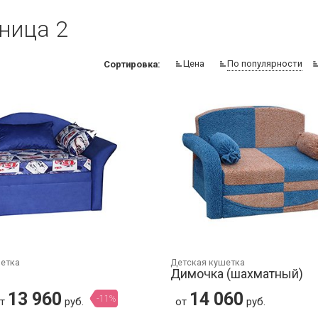
ница 2
Цена
По популярности
Сортировка:
шетка
Детская кушетка
Димочка (шахматный)
13 960
14 060
-11%
от
руб.
от
руб.