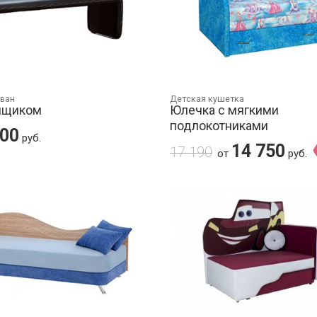
иван
Детская кушетка
 ящиком
Юлечка с мягкими
подлокотниками
700
руб.
14 750
17 190
от
руб.