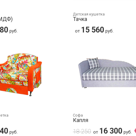
Детская кушетка
(МДФ)
Тачка
380
15 560
руб.
от
руб.
шетка
Софа
Капля
940
16 300
18 250
руб.
от
руб.