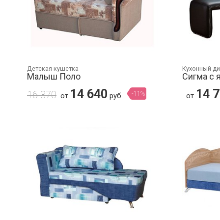
Детская кушетка
Кухонный д
Малыш Поло
Сигма с
14 640
14 
16 370
-11%
от
руб.
от