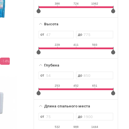
386
724
1062
Высота
229
411
593
-14%
Глубина
253
452
651
Длина спального места
532
988
1444