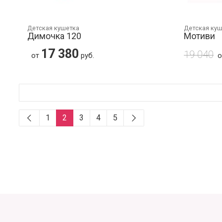
Детская кушетка
Детская ку
Димочка 120
Мотиви
17 380
19 040
от
руб.
1
2
3
4
5