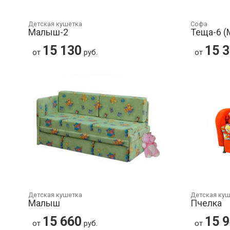
Детская кушетка
Софа
Малыш-2
Теща-6 
15 130
15 
от
руб.
от
Детская кушетка
Детская ку
Малыш
Пчелка
15 660
15 
от
руб.
от