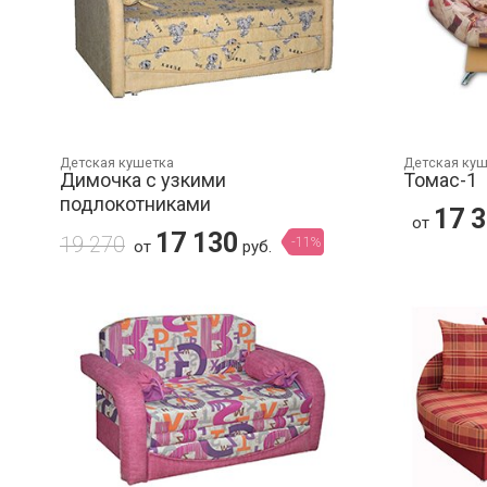
Детская кушетка
Детская ку
Димочка с узкими
Томас-1
подлокотниками
17 
от
17 130
19 270
-11%
от
руб.