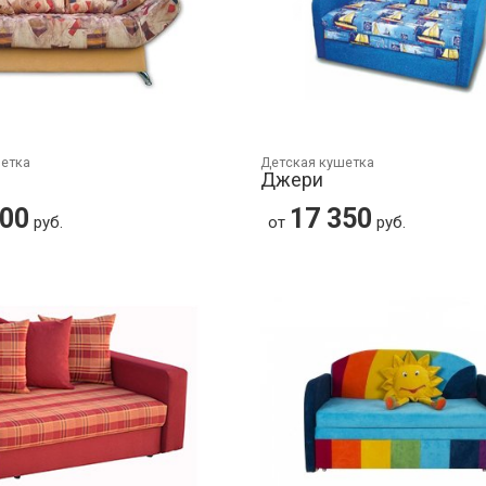
шетка
Детская кушетка
Джери
300
17 350
руб.
от
руб.