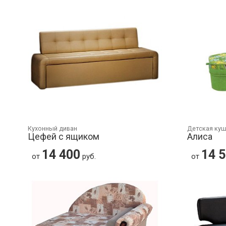
Кухонный диван
Детская ку
Цефей с ящиком
Алиса
14 400
14 
от
руб.
от