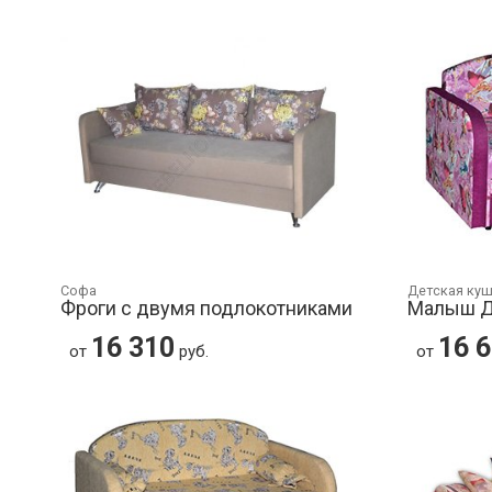
Софа
Детская ку
Фроги с двумя подлокотниками
Малыш Д
16 310
16 
от
руб.
от