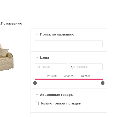
По названию
Поиск по названию
Цена
231488
454325
677163
Акционные товары
Только товары по акции