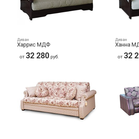
Диван
Диван
Харрис МДФ
Ханна М
32 280
32 
от
руб.
от