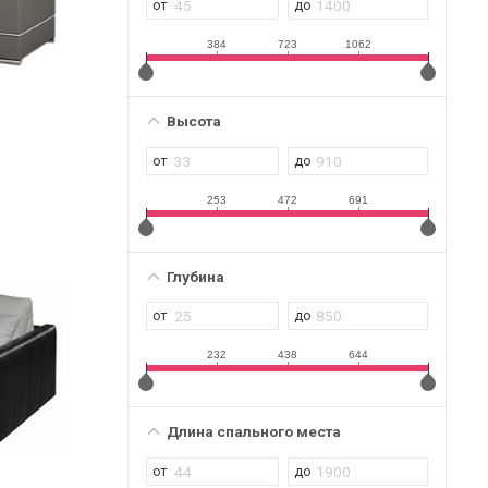
384
723
1062
Высота
253
472
691
Глубина
232
438
644
Длина спального места