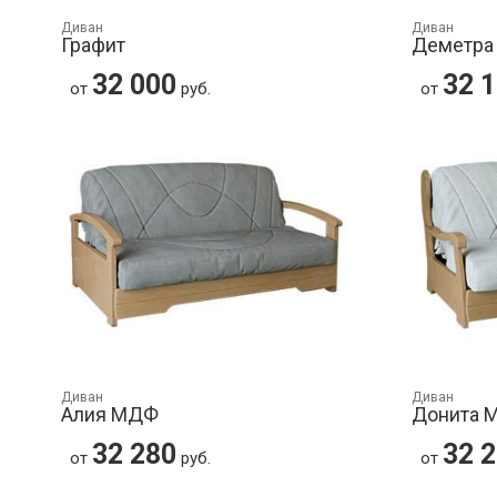
Диван
Диван
Графит
Деметра
32 000
32 
от
руб.
от
Диван
Диван
Алия МДФ
Донита 
32 280
32 
от
руб.
от