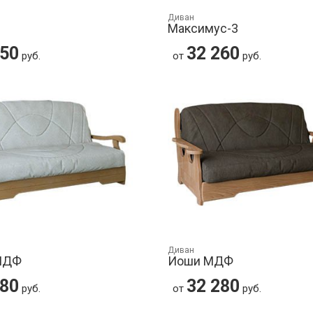
Диван
Максимус-3
150
32 260
руб.
от
руб.
Диван
МДФ
Иоши МДФ
280
32 280
руб.
от
руб.