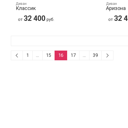
Диван
Диван
Классик
Аризона
32 400
32 
от
руб.
от
1
…
15
16
17
…
39