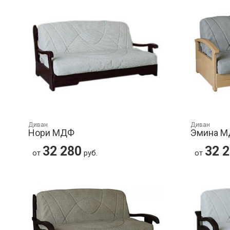
Диван
Диван
Нори МДФ
Эмина 
32 280
32 
от
руб.
от