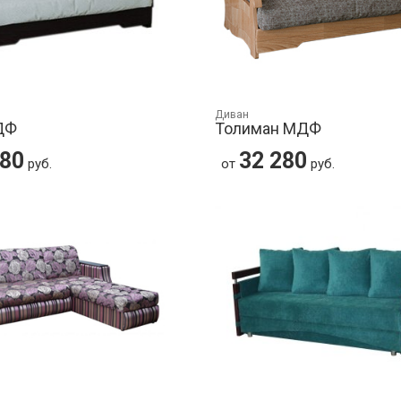
Диван
ДФ
Толиман МДФ
280
32 280
руб.
от
руб.