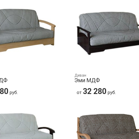
Диван
МДФ
Эми МДФ
280
32 280
руб.
от
руб.